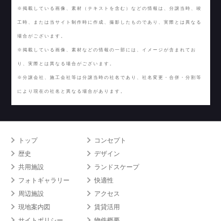
※掲載している画像、素材（テキストを含む）などの情報は、分譲当時、竣
工時、または当サイト制作時に作成、撮影したものであり、実際とは異なる
場合がございます。
※掲載している画像、素材などの情報の一部には、イメージが含まれてお
り、実際とは異なる場合がございます。
※分譲会社、施工会社等は分譲当時の社名であり、社名変更・合併・分割等
により現在の社名と異なる場合があります。
トップ
コンセプト
歴史
デザイン
共用施設
ランドスケープ
フォトギャラリー
快適性
周辺施設
アクセス
現地案内図
賃貸活用
サイトポリシー
物件概要